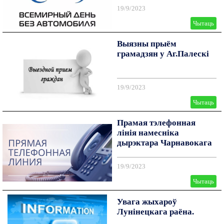
19/9/2023
Чытаць
Выязны прыём
грамадзян у Аг.Палескі
19/9/2023
Чытаць
Прамая тэлефонная
лінія намесніка
дырэктара Чарнавокага
А. В.
19/9/2023
Чытаць
Увага жыхароў
Лунінецкага раёна.