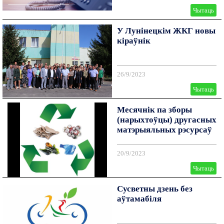
Чытаць
У Лунінецкім ЖКГ новы
кіраўнік
26/9/2023
Чытаць
Месячнік па зборы
(нарыхтоўцы) другасных
матэрыяльных рэсурсаў
20/9/2023
Чытаць
Сусветны дзень без
аўтамабіля