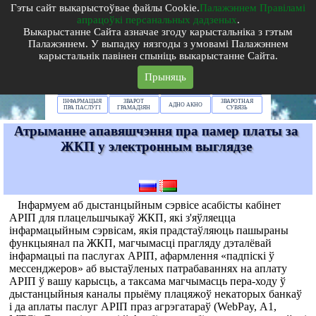
Л у н і н е ц к а е Ж К Г
Гэты сайт выкарыстоўвае
файлы Cookie.
Палажэннем Правіламі
апрацоўкі персанальных дадзеных
.
г.Лунінец, вул.
Бажэнавай
, 4
тэлефон
:(801647)2-27-51,
факс:(801647)
2-27-07
В
ыкарыстанне Сайта азначае згоду карыстальніка з гэтым
Email:lncjkh@lnc.bujkh.by
Палажэннем
. У выпадку нязгоды з умовамі
Палажэннем
Тэлефоны: ААКЦ - 115, гарачая лінія - 6-26-72,
абаненцкі аддзел - 6-42-54,
карыстальнік павінен спыніць выкарыстанне Сайта.
пашпартны стол - 6-43-86
Прыняць
АБ
ПАСЛУГІ І
НАВІНЫ
ДАВЕДАЧНЫ
ПРАДПРЫЕМСТВЕ
ТАРЫФЫ
ІНФАРМАЦЫЯ
ЗВАРОТ
ЗВАРОТНАЯ
АДНО АКНО
ПРА ПАСЛУГІ
ГРАМАДЗЯН
СУВЯЗЬ
Атрыманне апавяшчэння пра памер платы за
ЖКП у электронным выглядзе
Інфармуем аб дыстанцыйным сэрвісе асабісты кабінет
АРІП для плацельшчыкаў ЖКП, які з'яўляецца
інфармацыйным сэрвісам, якія прадстаўляюць пашыраны
функцыянал па ЖКП, магчымасці прагляду дэталёвай
інфармацыі па паслугах АРІП, афармлення «падпіскі ў
мессенджеров» аб выстаўленых патрабаваннях на аплату
АРІП ў вашу карысць, а таксама магчымасць пера-ходу ў
дыстанцыйныя каналы прыёму плацяжоў некаторых банкаў
і да аплаты паслуг АРІП праз агрэгатараў (WebPay, А1,