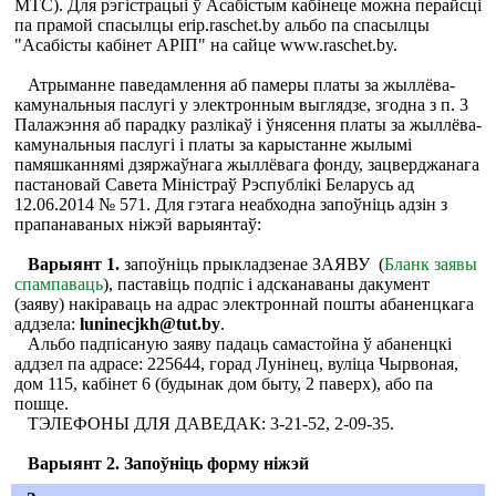
МТС). Для рэгістрацыі ў Асабістым кабінеце можна перайсці
па прамой спасылцы erip.raschet.by альбо па спасылцы
"Асабісты кабінет АРІП" на сайце www.raschet.by.
Атрыманне паведамлення аб памеры платы за жыллёва-
камунальныя паслугі у электронным выглядзе, згодна з п. 3
Палажэння аб парадку разлікаў і ўнясення платы за жыллёва-
камунальныя паслугі і платы за карыстанне жылымі
памяшканнямі дзяржаўнага жыллёвага фонду, зацверджанага
пастановай Савета Міністраў Рэспублікі Беларусь ад
12.06.2014 № 571. Для гэтага неабходна запоўніць адзін з
прапанаваных ніжэй варыянтаў:
Варыянт 1.
запоўніць прыкладзенае ЗАЯВУ (
Бланк заявы
спампаваць
), паставіць подпіс і адсканаваны дакумент
(заяву) накіраваць на адрас электроннай пошты абаненцкага
аддзела:
luninecjkh@tut.by
.
Альбо падпісаную заяву падаць самастойна ў абаненцкі
аддзел па адрасе: 225644, горад Лунінец, вуліца Чырвоная,
дом 115, кабінет 6 (будынак дом быту, 2 паверх), або па
пошце.
ТЭЛЕФОНЫ ДЛЯ ДАВЕДАК: 3-21-52, 2-09-35.
Варыянт 2. Запоўніць форму ніжэй