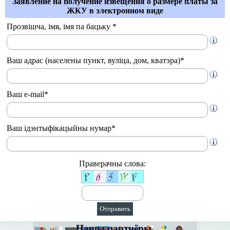
Заявление на получение извещения о размере платы за
ЖКУ в электронном виде
Прозвішча, імя, імя па бацьку *
Ваш адрас (населены пункт, вуліца, дом, кватэра)*
Ваш e-mail*
Ваш ідэнтыфікацыйны нумар*
Праверачны слова:
Нашы партнёры