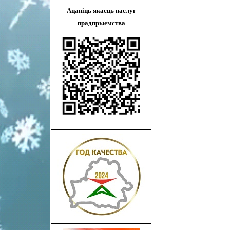
Ацаніць якасць паслуг
прадпрыемства