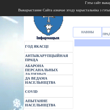
Гэты сайт вык
В
ыкарыстанне Сайта азначае згоду карыстальніка з гэт
НАВІНЫ
ПРА
Інфармацыя
ГОД ЯКАСЦІ
АНТЫКАРУПЦЫЙНАЯ
ПРАЦА
АБАРОНА
ПЕРСАНАЛЬНЫХ
ДАДЗЕНЫХ
ДА ВЕДАМА
НАСЕЛЬНІЦТВА
COVID
АПЫТАННЕ
НАСЕЛЬНІЦТВА