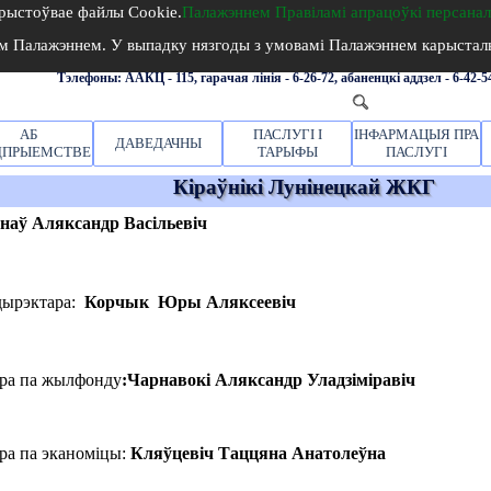
Л у н і н е ц к а е 
арыстоўвае
файлы Cookie.
Палажэннем Правіламі апрацоўкі персана
ым
Палажэннем
. У выпадку нязгоды з умовамі
Палажэннем
карысталь
г.Лунінец, вул.
Бажэнавай
, 4
тэлефон
:(801647)2-27-51,
факс:(801647)
2-27-
Тэлефоны: ААКЦ - 115, гарачая лінія - 6-26-72,
абаненцкі аддзел - 6-42-5
АБ
ПАСЛУГІ І
ІНФАРМАЦЫЯ ПРА
ДАВЕДАЧНЫ
ДПРЫЕМСТВЕ
ТАРЫФЫ
ПАСЛУГІ
Кіраўнікі Лунінецкай ЖКГ
аў Аляксандр Васільевіч
дырэктара
:
Корчык Юры Аляксеевіч
ара
па жылфонду
:
Чарнавокі Аляксандр Уладзіміравіч
ра па эканоміцы:
Кляўцевіч Таццяна Анатолеўна