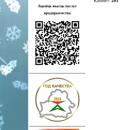
Кабінет:
201
Ацаніць якасць паслуг
прадпрыемства