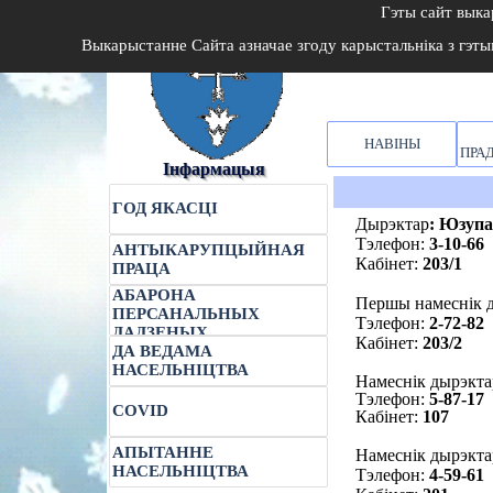
Гэты сайт вык
В
ыкарыстанне Сайта азначае згоду карыстальніка з гэт
НАВІНЫ
ПРА
Інфармацыя
ГОД ЯКАСЦІ
Дырэктар
:
Юзупан
Тэлефон:
3-10-66
АНТЫКАРУПЦЫЙНАЯ
Кабінет:
203/1
ПРАЦА
АБАРОНА
Першы намеснік 
ПЕРСАНАЛЬНЫХ
Тэлефон:
2-72-82
ДАДЗЕНЫХ
Кабінет:
203/2
ДА ВЕДАМА
НАСЕЛЬНІЦТВА
Намеснік дырэкт
Тэлефон:
5-87-17
COVID
Кабінет:
107
АПЫТАННЕ
Намеснік дырэкта
НАСЕЛЬНІЦТВА
Тэлефон:
4-59-61