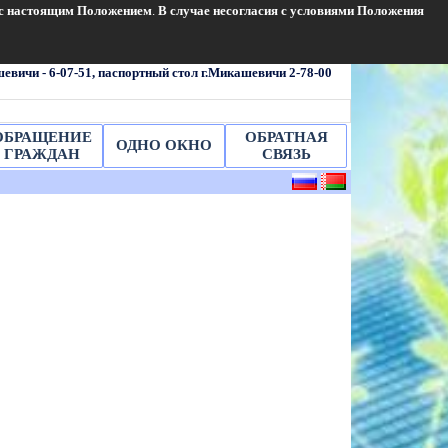
 К Х
я с настоящим Положением
.
В случае несогласия с условиями Положения
7) 2-27-07
ЕКОЦ - 115, горячая линия 6-26-72,
евичи - 6-07-51,
паспортный стол
г.Микашевичи
2-78-00
ОБРАЩЕНИЕ
ОБРАТНАЯ
ОДНО ОКНО
ГРАЖДАН
СВЯЗЬ