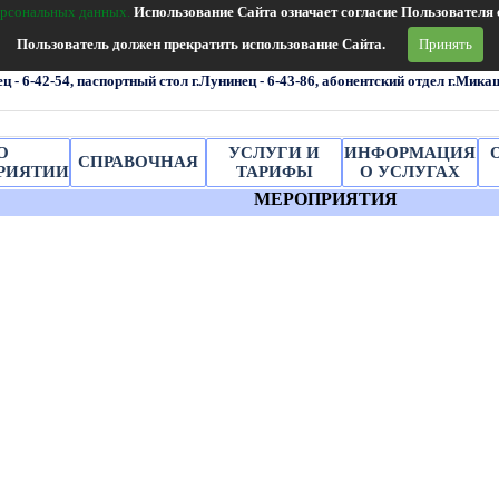
Л у н и н е ц к о е Ж
ерсональных
данных.
Использование Сайта означает согласие Пользовател
Пользователь должен прекратить использование Сайта.
Принять
женовой, 4
Email:lncjkh@lnc.bujkh.by
телефон: (801647)2-27-51, факс:(80164
ц - 6-42-54, паспортный стол
г.Лунинец
- 6-43-86
, а
бонентский отдел г.Микаш
О
УСЛУГИ И
ИНФОРМАЦИЯ
СПРАВОЧНАЯ
РИЯТИИ
ТАРИФЫ
О УСЛУГАХ
МЕРОПРИЯТИЯ