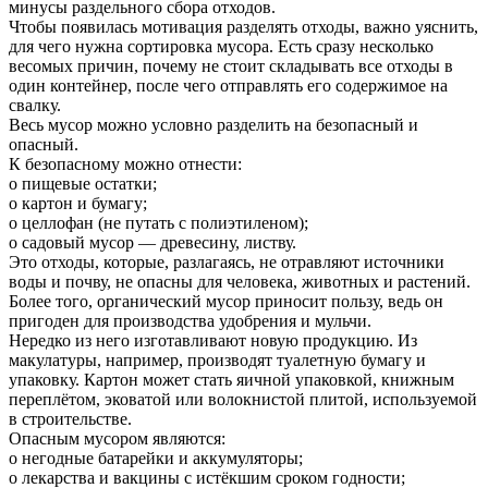
минусы раздельного сбора отходов.
Чтобы появилась мотивация разделять отходы, важно уяснить,
для чего нужна сортировка мусора. Есть сразу несколько
весомых причин, почему не стоит складывать все отходы в
один контейнер, после чего отправлять его содержимое на
свалку.
Весь мусор можно условно разделить на безопасный и
опасный.
К безопасному можно отнести:
o пищевые остатки;
o картон и бумагу;
o целлофан (не путать с полиэтиленом);
o садовый мусор — древесину, листву.
Это отходы, которые, разлагаясь, не отравляют источники
воды и почву, не опасны для человека, животных и растений.
Более того, органический мусор приносит пользу, ведь он
пригоден для производства удобрения и мульчи.
Нередко из него изготавливают новую продукцию. Из
макулатуры, например, производят туалетную бумагу и
упаковку. Картон может стать яичной упаковкой, книжным
переплётом, эковатой или волокнистой плитой, используемой
в строительстве.
Опасным мусором являются:
o негодные батарейки и аккумуляторы;
o лекарства и вакцины с истёкшим сроком годности;