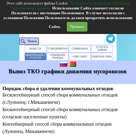
Л у н и н е ц к о е Ж К Х
Этот сайт использует файлы Cookie.
Положением правилами обработки
персональных
данных.
Использование Сайта означает согласие
г.Лунинец, ул.Баженовой, 4
Email:lncjkh@lnc.bujkh.by
телефон:(801647)2-27-
Пользователя с настоящим Положением
.
В случае несогласия с
51, факс:(801647) 2-27-07
Т
елефоны: ЕКОЦ - 115, горячая линия 6-26-72
,
условиями Положения Пользователь должен прекратить использование
абонентский отдел г.Лунинец - 6-42-54
,
паспортный стол
г.Лунинец
- 6-43-86
,
а
бонентский отдел г.Микашевичи - 6-07-51,
паспортный стол
г.Микашевичи
Сайта.
Принять
2-78-00
Поиск
УСЛУГИ И
НОВОСТИ
О ПРЕДПРИЯТИИ
СПРАВОЧНАЯ
ТАРИФЫ
ИНФОРМАЦИЯ О
ОБРАЩЕНИЕ
ОДНО ОКНО
ОБРАТНАЯ СВЯЗЬ
УСЛУГАХ
ГРАЖДАН
Вывоз ТКО графики движения мусоровозов
Порядок сбора и удаления коммунальных отходов
Бесконтейнерный способ сбора коммунальных отходов
(г.Лунинец; г.Микашевичи)
Бесконтейнерный способ сбора коммунальных отходов
(сельские населенные пункты)
Контейнерный способ сбора коммунальных отходов
(Лунинец, Микашевичи)