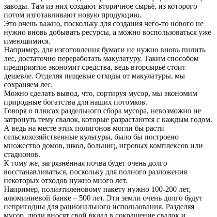
заводы. Там из них создают вторичное сырьё, из которого
потом изготавливают новую продукцию.
Это очень важно, поскольку для создания чего-то нового не
нужно вновь добывать ресурсы, а можно воспользоваться уже
имеющимися.
Например, для изготовления бумаги не нужно вновь пилить
лес, достаточно переработать макулатуру. Таким способом
предприятие экономит средства, ведь вторсырьё стоит
дешевле. Отделяя пищевые отходы от макулатуры, мы
сохраняем лес.
Можно сделать вывод, что, сортируя мусор, мы экономим
природные богатства для наших потомков.
Говоря о плюсах раздельного сбора мусора, невозможно не
затронуть тему свалок, которые разрастаются с каждым годом.
А ведь на месте этих полигонов могли бы расти
сельскохозяйственные культуры, было бы построено
множество домов, школ, больниц, игровых комплексов или
стадионов.
К тому же, загрязнённая почва будет очень долго
восстанавливаться, поскольку для полного разложения
некоторых отходов нужно много лет.
Например, полиэтиленовому пакету нужно 100-200 лет,
алюминиевой банке – 500 лет. Эти земли очень долго будут
непригодны для рационального использования. Разделяя
мусор, люди вносят свой вклад в сокращение свалок и