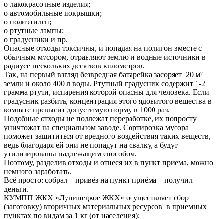
o лакокрасочные изделия;
o автомобильные покрышки;
o полиэтилен;
o ртутные лампы;
o градусники и пр.
Опасные отходы токсичны, и попадая на полигон вместе с
обычным мусором, отравляют землю и водные источники в
радиусе нескольких десятков километров.
Так, на первый взгляд безвредная батарейка засоряет 20 м²
земли и около 400 л воды. Ртутный градусник содержит 1-2
грамма ртути, испарения которой опасны для человека. Если
градусник разбить, концентрация этого ядовитого вещества в
комнате превысит допустимую норму в 1000 раз.
Подобные отходы не подлежат переработке, их попросту
уничтожат на специальном заводе. Сортировка мусора
поможет защититься от вредного воздействия таких веществ,
ведь благодаря ей они не попадут на свалку, а будут
утилизированы надлежащим способом.
Поэтому, разделив отходы и отнеся их в пункт приема, можно
немного заработать.
Всё просто: собрал – привёз на пункт приёма – получил
деньги.
КУМПП ЖКХ «Лунинецкое ЖКХ» осуществляет сбор
(заготовку) вторичных материальных ресурсов в приемных
пунктах по видам за 1 кг (от населения):