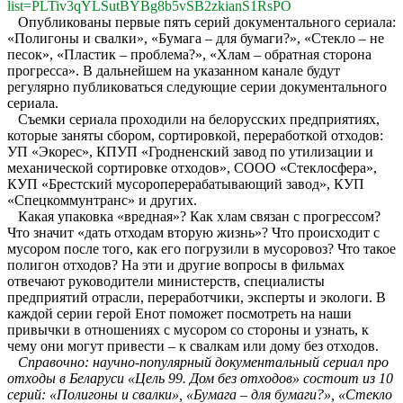
list=PLTiv3qYLSutBYBg8b5vSB2zkianS1RsPO
Опубликованы первые пять серий документального сериала:
«Полигоны и свалки», «Бумага – для бумаги?», «Стекло – не
песок», «Пластик – проблема?», «Хлам – обратная сторона
прогресса». В дальнейшем на указанном канале будут
регулярно публиковаться следующие серии документального
сериала.
Съемки сериала проходили на белорусских предприятиях,
которые заняты сбором, сортировкой, переработкой отходов:
УП «Экорес», КПУП «Гродненский завод по утилизации и
механической сортировке отходов», СООО «Стеклосфера»,
КУП «Брестский мусороперерабатывающий завод», КУП
«Спецкоммунтранс» и других.
Какая упаковка «вредная»? Как хлам связан с прогрессом?
Что значит «дать отходам вторую жизнь»? Что происходит с
мусором после того, как его погрузили в мусоровоз? Что такое
полигон отходов? На эти и другие вопросы в фильмах
отвечают руководители министерств, специалисты
предприятий отрасли, переработчики, эксперты и экологи. В
каждой серии герой Енот поможет посмотреть на наши
привычки в отношениях с мусором со стороны и узнать, к
чему они могут привести – к свалкам или дому без отходов.
Справочно: научно-популярный документальный сериал про
отходы в Беларуси «Цель 99. Дом без отходов» состоит из 10
серий: «Полигоны и свалки», «Бумага – для бумаги?», «Стекло