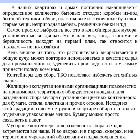
В наших квартирах и домах постоянно накапливается
определенное количество бытовых отходов: коробки из-под
бытовой техники, обуви, пластиковые и стеклянные бутылки,
старые вещи, непригодная мебель, различные банки и т.д
Самое простое выбросить все это в контейнеры для мусора,
установленные во дворах. Но в наш век, когда экономия и
бережливость выходят на первый план, так относится к
отходам — не по-хозяйски.
Ведь многое из того, что расточительно выбрасывается в
общую кучу, может повторно использоваться в качестве сырья
для промышленности, удешевить производство и тем самым
принести пользу всем нам.
Контейнеры для сбора ТБО позволяют избежать стихийных
свалок.
Жилищно-эксплуатационными организациями повсеместно
на придомовых территориях оборудуются площадки для
раздельного сбора мусора с установкой цветных контейнеров:
для бумаги, стекла, пластика и прочих отходов. Исходя из
этой градации, совсем нетрудно в квартире собирать отходы в
отдельные упаковочные мешки. Бумагу можно просто
связывать в пакет.
Мусорные контейнеры для раздельного сбора отходов
встречаются все чаще. И во дворах, и в парках, скверах, и на
территории учреждений образования и здравоохранения.