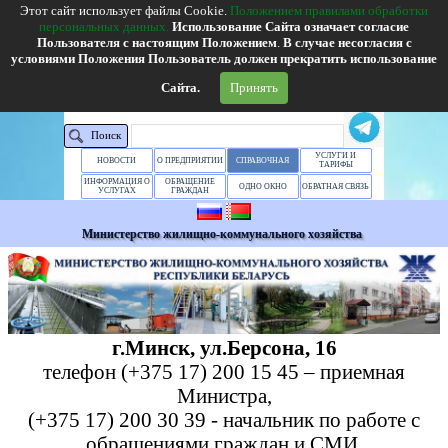
Л у н и н е ц к о е Ж К Х
Этот сайт использует файлы Cookie.
Положением правилами обработки
персональных
данных.
Использование Сайта означает согласие
г.Лунинец, ул.Баженовой, 4
Email:lncjkh@lnc.bujkh.by
телефон:(801647)2-27-
Пользователя с настоящим Положением
.
В случае несогласия с
51, факс:(801647) 2-27-07
Т
елефоны: ЕКОЦ - 115, горячая линия 6-26-72
,
условиями Положения Пользователь должен прекратить использование
абонентский отдел г.Лунинец - 6-42-54
,
паспортный стол
г.Лунинец
- 6-43-86
,
а
бонентский отдел г.Микашевичи - 6-07-51,
паспортный стол
г.Микашевичи
Сайта.
Принять
2-78-00
Поиск
УСЛУГИ И
НОВОСТИ
О ПРЕДПРИЯТИИ
СПРАВОЧНАЯ
ТАРИФЫ
ИНФОРМАЦИЯ О
ОБРАЩЕНИЕ
ОДНО ОКНО
ОБРАТНАЯ СВЯЗЬ
УСЛУГАХ
ГРАЖДАН
Министерство жилищно-коммунального хозяйства
г.Минск, ул.Берсона, 16
телефон (+375 17) 200 15 45 – приемная
Министра,
(+375 17) 200 30 39 - начальник по работе с
обращениями граждан и СМИ,