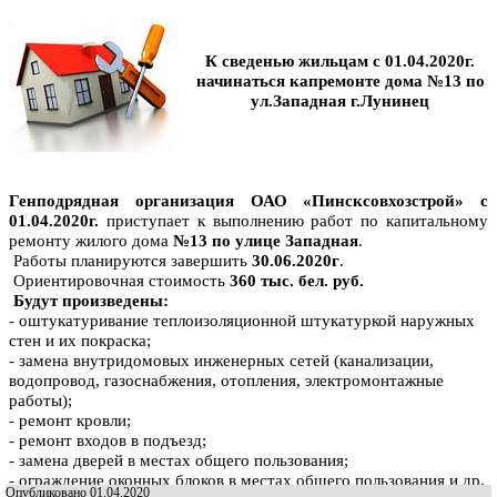
К сведенью жильцам с 01.04.2020г.
начинаться капремонте дома №13 по
ул.Западная г.Лунинец
Генподрядная организация ОАО «Пинсксовхозстрой» с
01.04.2020г.
приступает к выполнению работ по капитальному
ремонту жилого дома
№13 по улице Западная
.
Работы планируются завершить
3
0.06.2020г
.
Ориентировочная стоимость
360 тыс. бел. руб.
Будут произведены:
- оштукатуривание теплоизоляционной штукатуркой наружных
стен и их покраска;
- замена внутридомовых инженерных сетей (канализации,
водопровод, газоснабжения, отопления, электромонтажные
работы);
- ремонт кровли;
- ремонт входов в подъезд;
- замена дверей в местах общего пользования;
- ограждение оконных блоков в местах общего пользования и др.
Опубликовано 01.04.2020