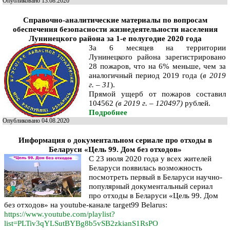
Опубликовано 13.08.2020
Справочно-аналитические материалы
по вопросам
обеспечения безопасности жизнедеятельности населения
Лунинецкого района за
1-е полугодие 2020 года
За 6 месяцев на территории
Лунинецкого района зарегистрировано
28 пожаров, что на 6% меньше, чем за
аналогичный период 2019 года (
в
2019
г
. – 31
).
Прямой ущерб от пожаров составил
104562
(в
2019 г
. – 120497)
рублей.
Подробнее
Опубликовано 04.08.2020
Информация о документальном сериале про отходы в
Беларуси «Цель 99. Дом без отходов»
С 23 июля 2020 года у всех жителей
Беларуси появилась возможность
посмотреть первый в Беларуси научно-
популярный документальный сериал
про отходы в Беларуси «Цель 99. Дом
без отходов» на youtube-канале
target
99
Belarus
:
https://www.youtube.com/playlist?
list=PLTiv3qYLSutBYBg8b5vSB2zkianS1RsPO