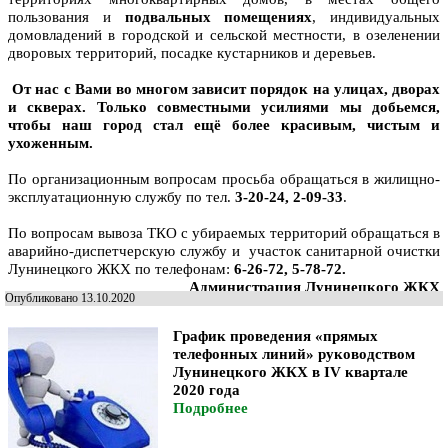
пользования и
подвальных помещениях
, индивидуальных
домовладений в городской и сельской местности, в озеленении
дворовых территорий, посадке кустарников и деревьев.
От нас с Вами во многом зависит порядок на улицах, дворах
и скве­рах. Только совместными усилиями мы добьемся,
чтобы наш город стал ещё более красивым, чистым и
ухоженным.
По организационным вопросам просьба обращаться в жилищно-
эксплуатационную службу по тел.
3-20-24, 2-09-33
.
По вопросам вывоза ТКО с убираемых территорий обращаться в
аварийно-диспетчерскую службу и
участок санитарной очистки
Лунинец­кого ЖКХ по телефонам:
6-26-72, 5-78-72.
Администрация Лунинецкого ЖКХ
Опубликовано 13.10.2020
График
проведения «прямых
телефонных линий»
руководством
Лунинецкого ЖКХ в
IV
квартале
2020 года
Подробнее