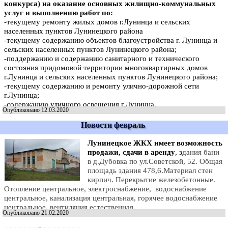
конкурса) на оказание основных жилищно-коммунальных
услуг
и выполнению работ по:
-текущему ремонту жилых домов г.Лунинца и сельских
населенных пунктов Лунинецкого района
-текущему содержанию объектов благоустройства г. Лунинца и
сельских
населенных
пунктов Лунинецкого района;
-поддержанию и содержанию санитарного и технического
состояния придомовой территории многоквартирных домов
г.Лунинца и сельских населенных пунктов Лунинецкого района;
-текущему содержанию и ремонту улично-дорожной сети
г.Лунинца;
-содержанию уличного освещения г.Лунинца.
Опубликовано 12.03.2020
Новости февраль
Лунинецкое ЖКХ имеет возможность
продажи, сдачи в аренду
, з
дания бани
в д.Дубовка по ул.Советской, 52. Общая
площадь здания 478,6.
Материал стен
кирпич. Перекрытие железобетонные.
Отопление центральное, электроснабжение,
водоснабжение
центральное, канализация центральная, горячее водоснабжение
центральное, вентиляция естественная
Опубликовано 21.02.2020