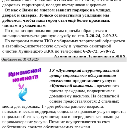
дворовых территорий, посадке кустарников и деревьев.
От нас с Вами во многом зависит порядок на улицах,
дворах и скверах. Только совместными усилиями мы
добьемся, чтобы наш город стал ещё более красивым,
чистым и ухоженным.
По организационным вопросам просьба обращаться в
жилищно-эксплуатационную службу по тел.
3-20-24, 2-09-33
.
По вопросам вывоза ТКО с убираемых территорий обращаться
в аварийно-диспетчерскую службу и участок санитарной
очистки Лунинецкого ЖКХ по телефонам:
6-26-72, 5-78-72.
Администрация Лунинецкого ЖКХ
Опубликовано 31.03.2020
ГУ «Лунинецкий территориальный
центр социального обслуживания
населения»
предоставляет услуги
«
Кризисной комнаты
»
- временного
приюта гражданам, подвергшимся
домашнему насилию. На бесплатной
основе предоставляются: 2 спальных
места для взрослых, 1 - для ребенка раннего возраста;
психологическая поддержка; социально-правовые услуги юриста;
социально-бытовая, гуманитарная и посредническая помощь;
парикмахерские услуги. Питание осуществляется за счет
собственных средств обслуживаемых граждан.