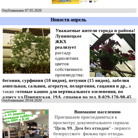
Опубликовано 07.05.2020
Новости апрель
Уважаемые жители города и района!
Лунинецкое
ЖКХ
реализует
рассаду
однолетних
цветов
собственного
производства:
бегония, сурфиния (10 видов), петуния (15 видов), лабелия
ампельная, сальвия, агератум, пеларгония, гацания и др.,
а
также г
отовые кашпо для вертикального озеленения, по
адресу ул.Припятская, 19А, справки по тел. 8-029-170-98-45
Опубликовано 29.04.2020
Внимание населению
Приглашаем присоединиться к
просмотру документального сериала
"
Цель 99. Дом без отходов
" - первого
белорусского фильма про отходы.